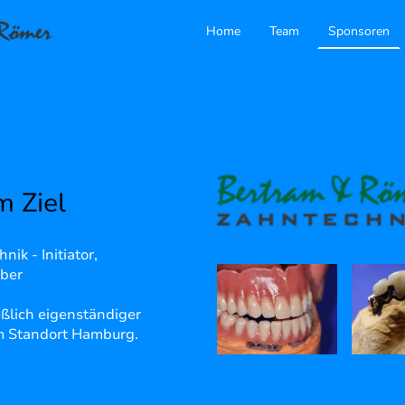
Home
Team
Sponsoren
m Ziel
k - Initiator,
ber
eßlich eigenständiger
m Standort Hamburg.